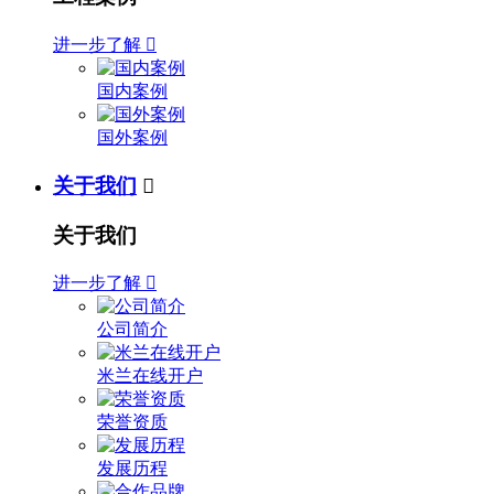
进一步了解

国内案例
国外案例
关于我们

关于我们
进一步了解

公司简介
米兰在线开户
荣誉资质
发展历程