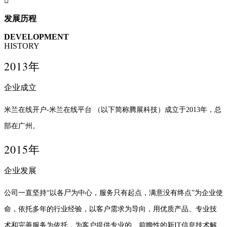

发展历程
DEVELOPMENT
HISTORY
2013年
企业成立
米兰在线开户-米兰在线平台 （以下简称腾展科技）成立于2013年，总
部在广州。
2015年
企业发展
公司一直坚持“以各尸为中心，服务只有起点，满意没有终点”为企业使
命，依托多年的行业经验，以客户需求为导向，用优质产品、专业技
术和完善服务为依托，为客户提供专业的、前瞻性的新IT信息技术解