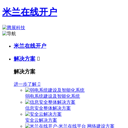
米兰在线开户
米兰在线开户
解决方案

解决方案
进一步了解

弱电系统建设及智能化系统
信息安全整体解决方案
安全云解决方案