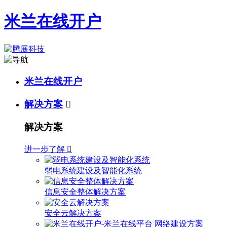
米兰在线开户
米兰在线开户
解决方案

解决方案
进一步了解

弱电系统建设及智能化系统
信息安全整体解决方案
安全云解决方案