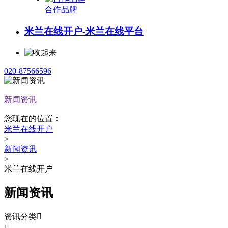
合作品牌
米兰在线开户-米兰在线平台
020-87566596
新闻资讯
您现在的位置：
米兰在线开户
>
新闻资讯
>
米兰在线开户
新闻资讯
资讯分类
