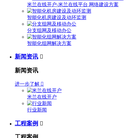
米兰在线开户-米兰在线平台 网络建设方案
智能化机房建设及动环监测
分支组网及移动办公
智能化组网解决方案
新闻资讯

新闻资讯
进一步了解

米兰在线开户
行业新闻
工程案例

工程案例