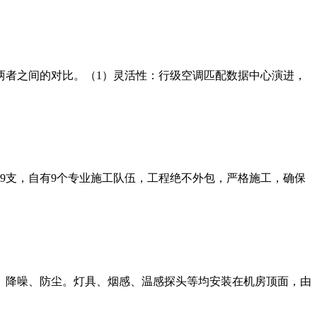
两者之间的对比。（1）灵活性：行级空调匹配数据中心演进，
师9支，自有9个专业施工队伍，工程绝不外包，严格施工，确保
、降噪、防尘。灯具、烟感、温感探头等均安装在机房顶面，由