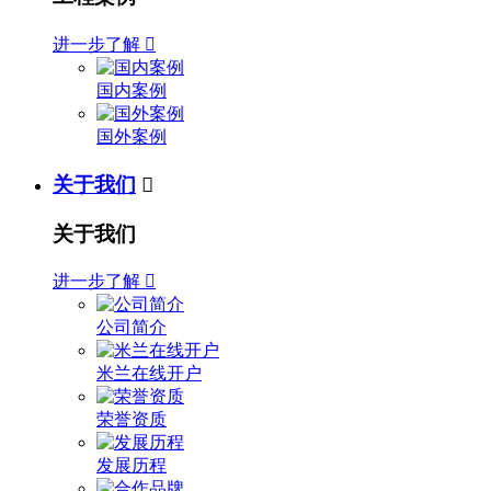
进一步了解

国内案例
国外案例
关于我们

关于我们
进一步了解

公司简介
米兰在线开户
荣誉资质
发展历程