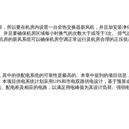
新，所以要在机房内设置一台全热交换器新风机，并且加安装净化
 并且要确保机房区域每小时换气的次数大于或等于3次。 排气
 机房的新风系统可以确保机房空调正常运行及机房合理的正压状
，其中的供配电系统的可靠性是极高的。本章中提到的项目信息，
。本项目供电系统计划采用UPS和市电双路供电设计，基于预算
线缆、配电柜及相应的电路，以满足用电峰值为其设计负荷。强弱