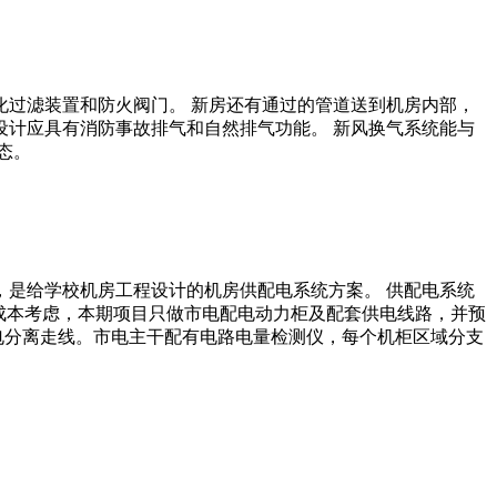
过滤装置和防火阀门。 新房还有通过的管道送到机房内部，
设计应具有消防事故排气和自然排气功能。 新风换气系统能与
态。
是给学校机房工程设计的机房供配电系统方案。 供配电系统
成本考虑，本期项目只做市电配电动力柜及配套供电线路，并预
电分离走线。市电主干配有电路电量检测仪，每个机柜区域分支